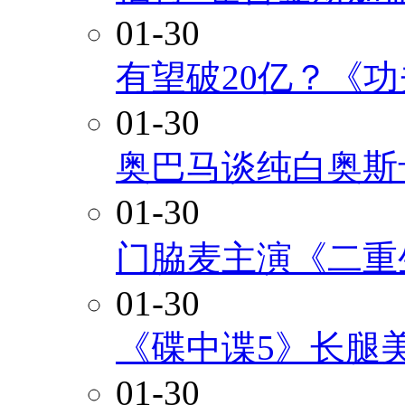
01-30
有望破20亿？《
01-30
奥巴马谈纯白奥斯
01-30
门脇麦主演《二重
01-30
《碟中谍5》长腿
01-30