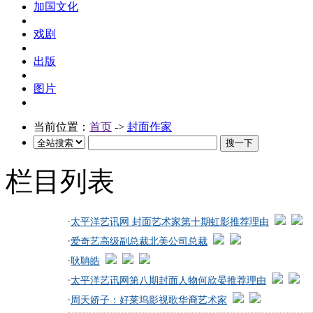
加国文化
戏剧
出版
图片
当前位置：
首页
->
封面作家
栏目列表
·
太平洋艺讯网 封面艺术家第十期虹影推荐理由
·
爱奇艺高级副总裁北美公司总裁
·
耿聃皓
·
太平洋艺讯网第八期封面人物何欣晏推荐理由
·
周天娇子：好莱坞影视歌华裔艺术家