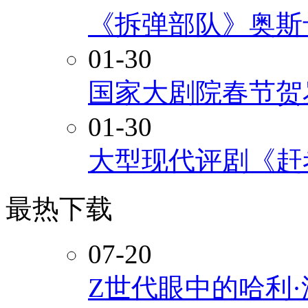
《拆弹部队》奥斯
01-30
国家大剧院春节贺
01-30
大型现代评剧《赶
最热下载
07-20
Z世代眼中的哈利