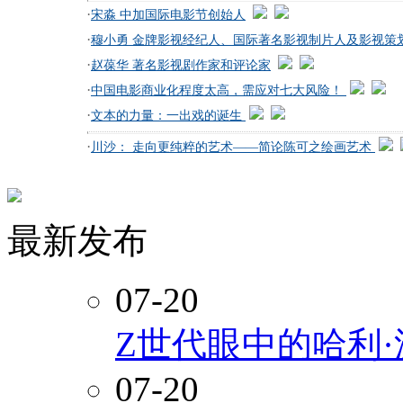
·
宋淼 中加国际电影节创始人
·
穆小勇 金牌影视经纪人、国际著名影视制片人及影视策
·
赵葆华 著名影视剧作家和评论家
·
中国电影商业化程度太高，需应对七大风险！
·
文本的力量：一出戏的诞生
·
川沙： 走向更纯粹的艺术——简论陈可之绘画艺术
最新发布
07-20
Z世代眼中的哈利
07-20